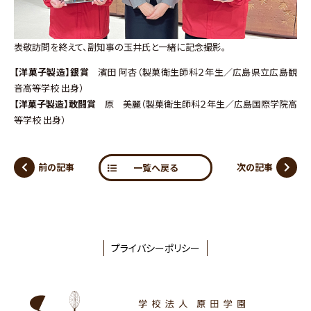
表敬訪問を終えて、副知事の玉井氏と一緒に記念撮影。
【洋菓子製造】銀賞
濱田 阿杏（製菓衛生師科２年生／広島県立広島観
音高等学校 出身）
【洋菓子製造】敢闘賞
原 美麗（製菓衛生師科２年生／広島国際学院高
等学校 出身）
前の記事
次の記事
一覧へ戻る
プライバシーポリシー