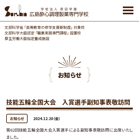
Skip
to
the
content
文部科学省 「高等教育の修学支援新制度」 対象校
文部科学大臣認定 「職業実践専門課程」 設置校
厚生労働大臣指定養成施設
お知らせ
技能五輪全国大会 入賞選手副知事表敬訪問
お知らせ
2024.12.20（金）
第62回技能五輪全国大会入賞選手による副知事表敬訪問に出席いたし
ました。