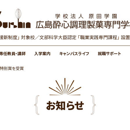
援新制度」 対象校／文部科学大臣認定 「職業実践専門課程」 
専任教員・講師
入学案内
キャンパスライフ
就職サポート
員特別賞を受賞
サポート
学費サポート
格
格
学生の１日
調理実習
製菓実習
お知らせ
留学生の出願について