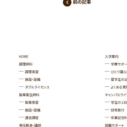
前の記事
HOME
入学案内
調理師科
学費サポー
調理実習
ひとり暮ら
施設・設備
留学生の
ダブルライセンス
よくある質
製菓衛生師科
キャンパスライ
製菓実習
学生の１日
施設・設備
研修旅行
通信課程
卒業記念
専任教員・講師
就職サポート