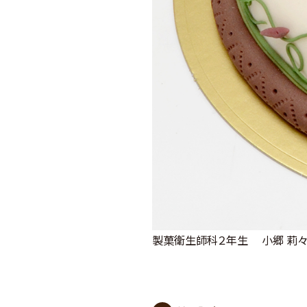
製菓衛生師科２年生 小郷 莉々