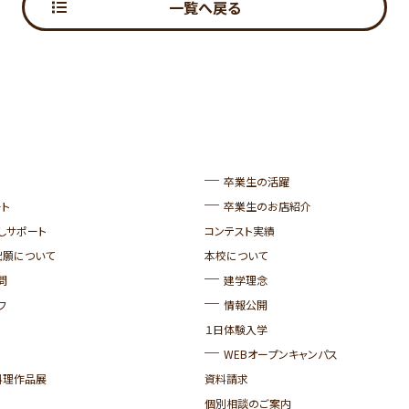
一覧へ戻る
卒業生の活躍
ト
卒業生のお店紹介
しサポート
コンテスト実績
出願について
本校について
問
建学理念
フ
情報公開
１日体験入学
WEBオープンキャンパス
料理作品展
資料請求
個別相談のご案内