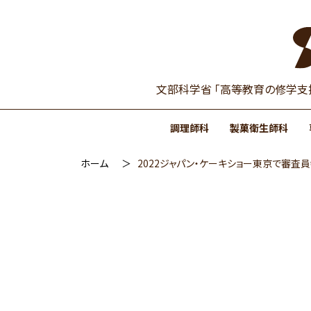
Skip
to
the
content
文部科学省 「高等教育の修学支
調理師科
製菓衛生師科
ホーム
2022ジャパン・ケーキショー東京で審査
就職
カリキュラム・資
カリキュラム・資
募集要項
年間行事