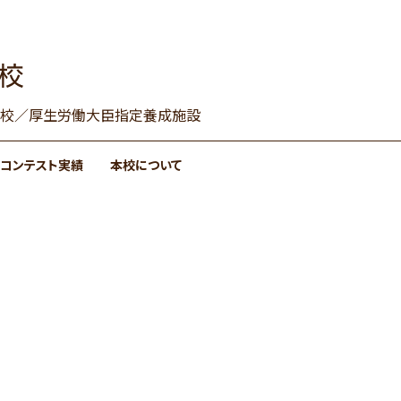
設置校／厚生労働大臣指定養成施設
コンテスト実績
本校について
卒業生の活躍
ひとり暮らしサポート
施設・設備
施設・設備
研修旅行
卒業記念料理作品展
ダブルライセンス
よくある質問
通信課程