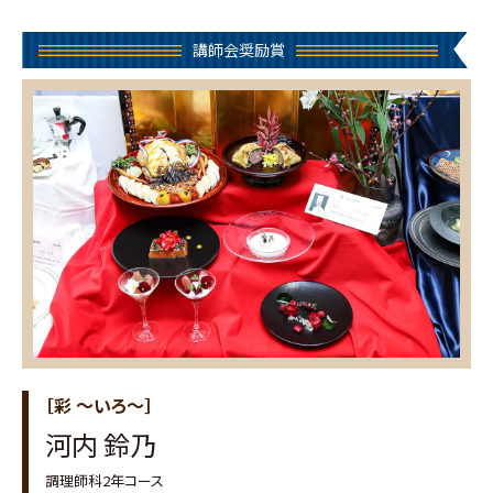
講師会奨励賞
［彩 ～いろ～］
河内 鈴乃
調理師科2年コース