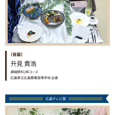
［自謳］
升見 貴浩
調理師科2年コース
広島県立広島商業高等学校 出身
広島テレビ賞