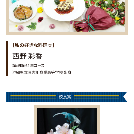
［私の好きな料理☆］
西野 彩香
調理師科1年コース
沖縄県立具志川商業高等学校 出身
校長賞