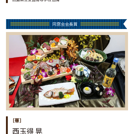
同窓会会長賞
［華］
西玉得 晃