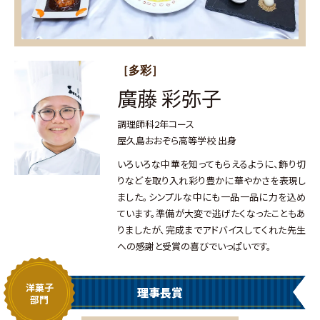
［多彩］
廣藤 彩弥子
調理師科2年コース
屋久島おおぞら高等学校 出身
いろいろな中華を知ってもらえるように、飾り切
りなどを取り入れ彩り豊かに華やかさを表現し
ました。シンプルな中にも一品一品に力を込め
ています。準備が大変で逃げたくなったこともあ
りましたが、完成までアドバイスしてくれた先生
への感謝と受賞の喜びでいっぱいです。
洋菓子
理事長賞
部門