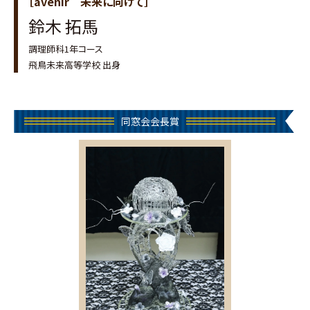
［avenir 未来に向けて］
鈴木 拓馬
調理師科1年コース
飛鳥未来高等学校 出身
同窓会会長賞