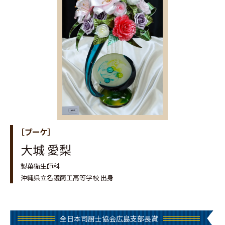
［ブーケ］
大城 愛梨
製菓衛生師科
沖縄県立名護商工高等学校 出身
全日本司厨士協会広島支部長賞