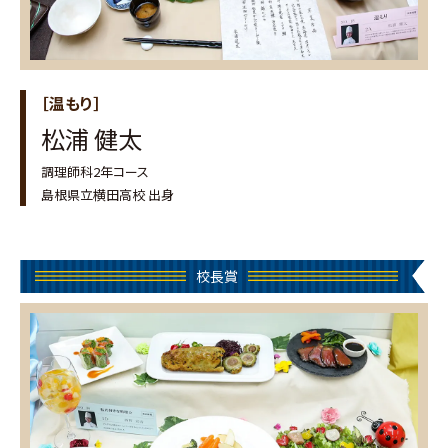
［温もり］
松浦 健太
調理師科2年コース
島根県立横田高校 出身
校長賞