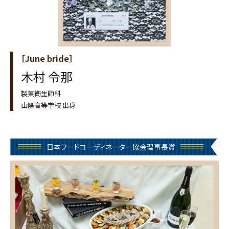
［June bride］
木村 令那
製菓衛生師科
山陽高等学校 出身
日本フードコーディネーター協会理事長賞