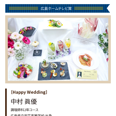
広島ホームテレビ賞
［Happy Wedding］
中村 眞優
調理師科2年コース
広島県立安芸高等学校 出身