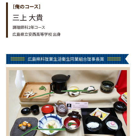
［俺のコース］
三上 大貴
調理師科2年コース
広島県立安西高等学校 出身
広島県料理業生活衛生同業組合理事長賞