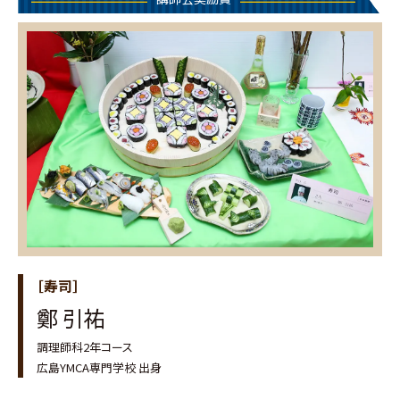
［寿司］
鄭 引祐
調理師科2年コース
広島YMCA専門学校 出身