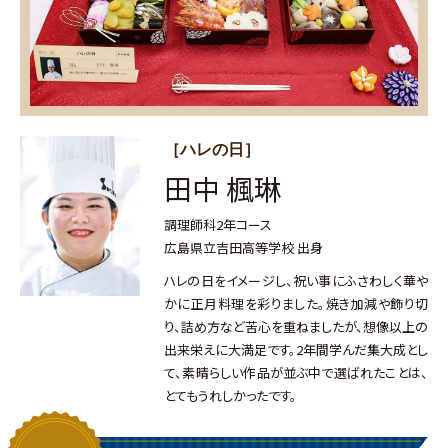
［ハレの日］
田中 楓琳
調理師科2年コース
広島県立吉田高等学校 出身
ハレの日をイメージし、祝い事にふさわしく華や
かに正月料理を彩りました。焼き加減や飾り切
り、詰め方など苦心を重ねましたが、想像以上の
出来栄えに大満足です。2年間学んだ集大成とし
て、素晴らしい作品が並ぶ中で選ばれたことは、
とてもうれしかったです。