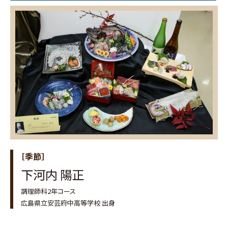
［季節］
下河内 陽正
調理師科2年コース
広島県立安芸府中高等学校 出身