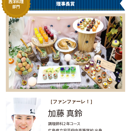
西洋料理
理事長賞
部門
［ファンファーレ！］
加藤 真鈴
調理師科２年コース
広島県立安芸府中高等学校 出身