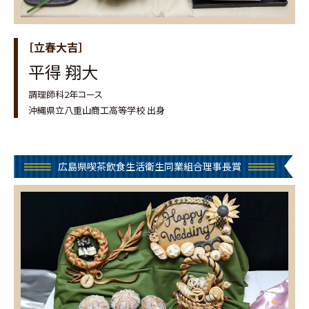
［立春大吉］
平得 翔大
調理師科2年コース
沖縄県立八重山商工高等学校 出身
広島県喫茶飲食生活衛生同業組合理事長賞