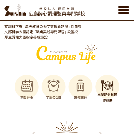
Skip
to
the
content
文部科学省 「高等教育の修学支援新制度」 対象校
文部科学大臣認定 「職業実践専門課程」 設置校
厚生労働大臣指定養成施設
卒業記念料理
年間行事
学生の１日
研修旅行
作品展