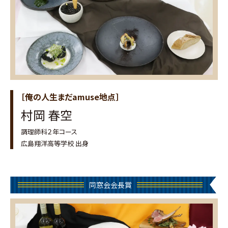
［俺の人生まだamuse地点］
村岡 春空
調理師科２年コース
広島翔洋高等学校 出身
同窓会会長賞