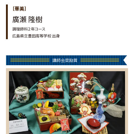
［華美］
廣瀬 隆樹
調理師科２年コース
広島県立豊田高等学校 出身
講師会奨励賞