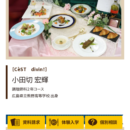
［CèST divin！］
小田切 宏輝
調理師科２年コース
広島県立熊野高等学校 出身
オタフクソース賞