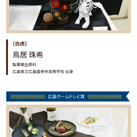
［白虎］
鳥居 珠希
製菓衛生師科
広島県立広島国泰寺高等学校 出身
広島ホームテレビ賞