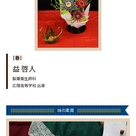
［春］
益 啓人
製菓衛生師科
広陵高等学校 出身
味の素賞