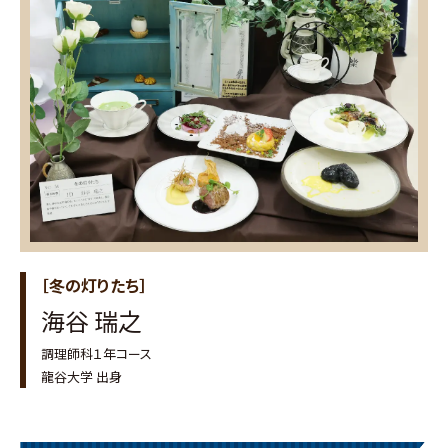
［冬の灯りたち］
海谷 瑞之
調理師科１年コース
龍谷大学 出身