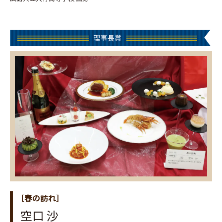
理事長賞
［春の訪れ］
空口 沙