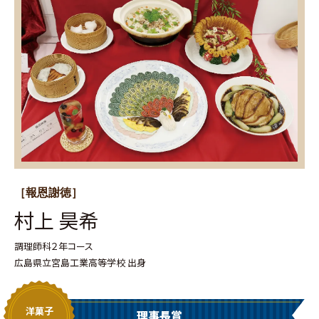
［報恩謝徳］
村上 昊希
調理師科２年コース
広島県立宮島工業高等学校 出身
洋菓子
理事長賞