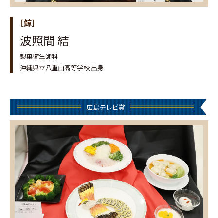
［鯨］
波照間 結
製菓衛生師科
沖縄県立八重山高等学校 出身
広島テレビ賞