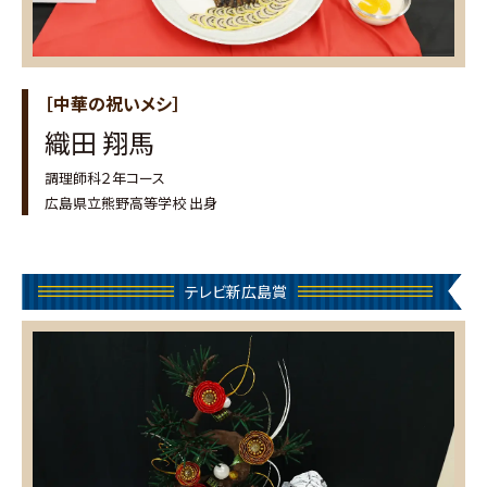
［中華の祝いメシ］
織田 翔馬
調理師科２年コース
広島県立熊野高等学校 出身
テレビ新広島賞