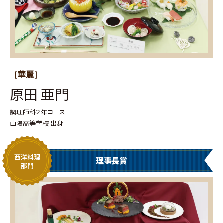
［華麗］
原田 亜門
調理師科２年コース
山陽高等学校 出身
西洋料理
理事長賞
部門