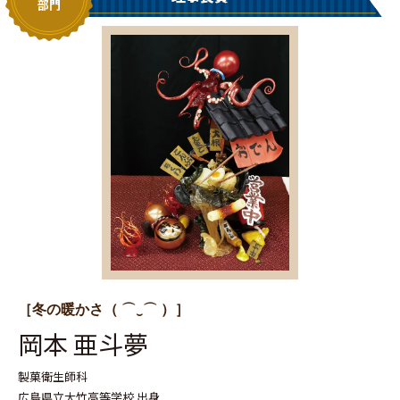
部門
［冬の暖かさ（ ⌒‿⌒ ）］
岡本 亜斗夢
製菓衛生師科
広島県立大竹高等学校 出身