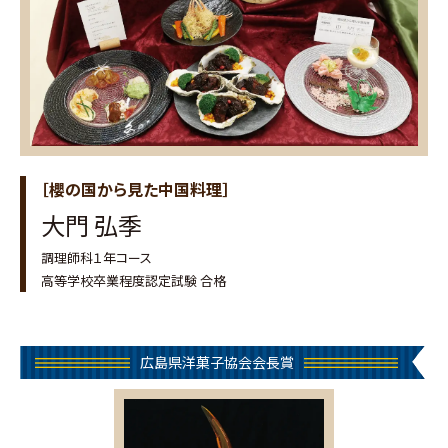
［櫻の国から見た中国料理］
大門 弘季
調理師科１年コース
高等学校卒業程度認定試験 合格
広島県洋菓子協会会長賞