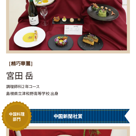
［精巧華麗］
宮田 岳
調理師科２年コース
島根県立津和野高等学校 出身
中国料理
中国新聞社賞
部門