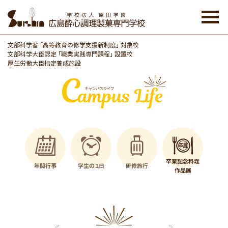
Skip
to
the
content
文部科学省 「高等教育の修学支援新制度」 対象校
文部科学大臣認定 「職業実践専門課程」 設置校
厚生労働大臣指定養成施設
卒業記念料理
年間行事
学生の１日
研修旅行
作品展