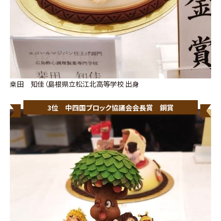
桒田 知佳（島根県立松江北高等学校 出身
3位 中四国ブロック協議会会長賞 銅賞