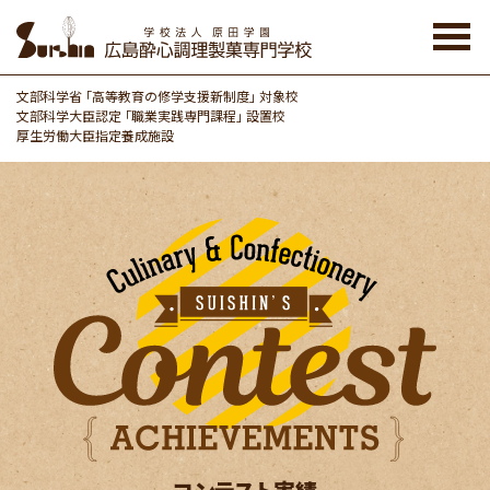
Skip
to
the
content
文部科学省 「高等教育の修学支援新制度」 対象校
文部科学大臣認定 「職業実践専門課程」 設置校
厚生労働大臣指定養成施設