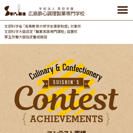
Skip
to
the
content
文部科学省 「高等教育の修学支援新制度」 対象校
文部科学大臣認定 「職業実践専門課程」 設置校
厚生労働大臣指定養成施設