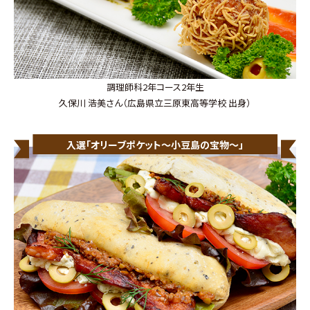
調理師科2年コース2年生
久保川 浩美さん（広島県立三原東高等学校 出身）
入選「オリーブポケット～小豆島の宝物～」