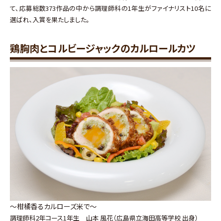
て、応募総数373作品の中から調理師科の1年生がファイナリスト10名に
選ばれ、入賞を果たしました。
鶏胸肉とコルビージャックのカルロールカツ
～柑橘香るカルローズ米で～
調理師科2年コース1年生 山本 風花（広島県立海田高等学校 出身）