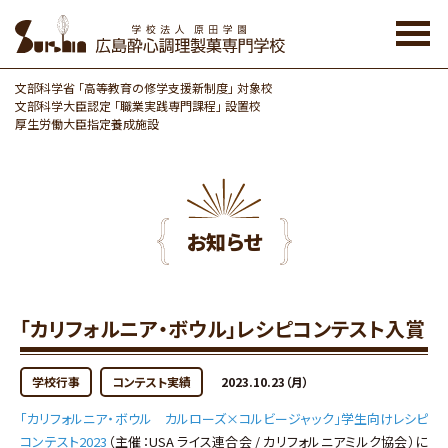
Skip
to
the
content
文部科学省 「高等教育の修学支援新制度」 対象校
文部科学大臣認定 「職業実践専門課程」 設置校
厚生労働大臣指定養成施設
お知らせ
「カリフォルニア・ボウル」レシピコンテスト入賞
学校行事
コンテスト実績
2023.10.23（月）
「カリフォルニア・ボウル カルローズ×コルビージャック」学生向けレシピ
コンテスト2023
（主催：USA ライス連合会 / カリフォルニアミルク協会）に