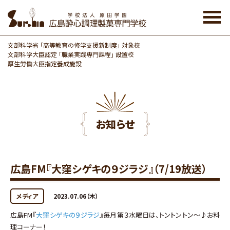
Skip
to
the
content
文部科学省 「高等教育の修学支援新制度」 対象校
文部科学大臣認定 「職業実践専門課程」 設置校
厚生労働大臣指定養成施設
お知らせ
広島FM『大窪シゲキの９ジラジ』（7/19放送）
メディア
2023.07.06（木）
広島FM『
大窪シゲキの９ジラジ
』毎月第３水曜日は、トントントン～♪お料
理コーナー！