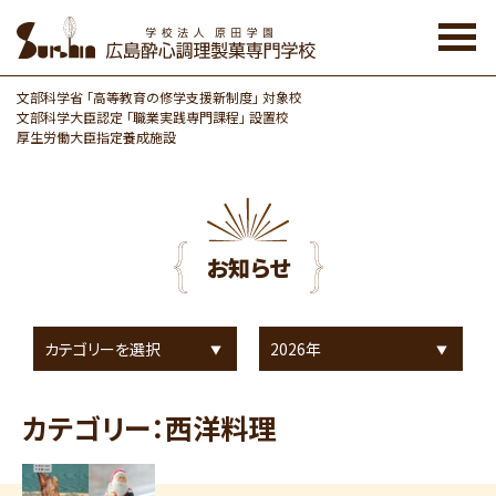
Skip
to
the
content
文部科学省 「高等教育の修学支援新制度」 対象校
文部科学大臣認定 「職業実践専門課程」 設置校
厚生労働大臣指定養成施設
お知らせ
カテゴリー：西洋料理