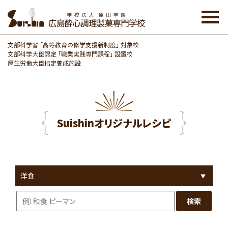
Skip
to
the
content
文部科学省 「高等教育の修学支援新制度」 対象校
文部科学大臣認定 「職業実践専門課程」 設置校
厚生労働大臣指定養成施設
Suishinオリジナルレシピ
検索