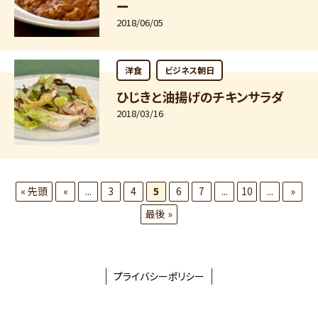
ー
2018/06/05
洋食
ビジネス朝日
ひじきと油揚げのチキンサラダ
2018/03/16
« 先頭
«
...
3
4
5
6
7
...
10
...
»
最後 »
プライバシーポリシー